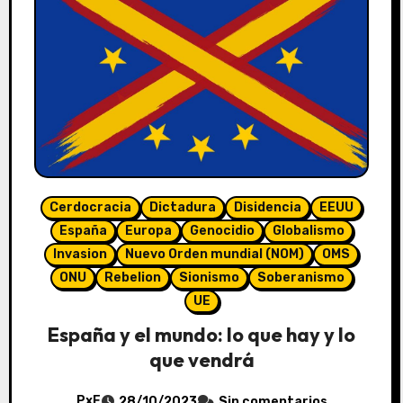
Cerdocracia
Dictadura
Disidencia
EEUU
España
Europa
Genocidio
Globalismo
Invasion
Nuevo Orden mundial (NOM)
OMS
ONU
Rebelion
Sionismo
Soberanismo
UE
España y el mundo: lo que hay y lo
que vendrá
PxE
28/10/2023
Sin comentarios