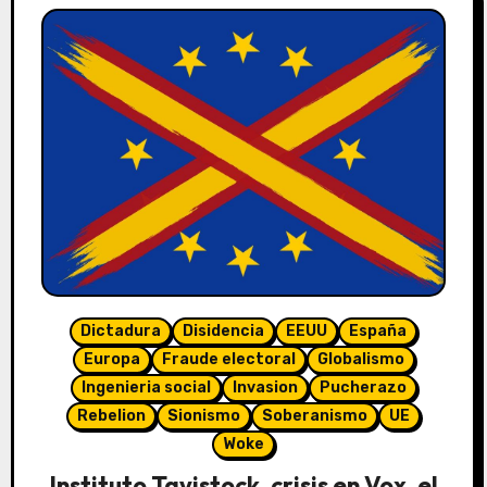
Dictadura
Disidencia
EEUU
España
Europa
Fraude electoral
Globalismo
Ingenieria social
Invasion
Pucherazo
Rebelion
Sionismo
Soberanismo
UE
Woke
Instituto Tavistock, crisis en Vox, el