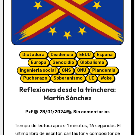
Dictadura
Disidencia
EEUU
España
Europa
Genocidio
Globalismo
Ingenieria social
OMS
ONU
Plandemia
Pucherazo
Soberanismo
UE
Woke
Reflexiones desde la trinchera:
Martín Sánchez
PxE
28/01/2024
Sin comentarios
Tiempo de lectura aprox: 1 minutos, 16 segundos El
último libro de escritor, cantautor y compositor de