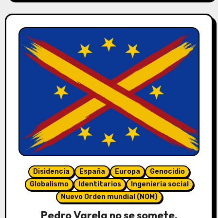
Disidencia
España
Europa
Genocidio
Globalismo
Identitarios
Ingenieria social
Nuevo Orden mundial (NOM)
Pedro Varela no se somete.