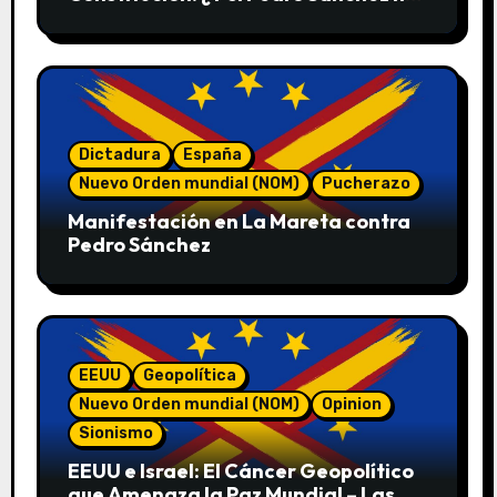
convoca elecciones en 2027?
Dictadura
España
Nuevo Orden mundial (NOM)
Pucherazo
Manifestación en La Mareta contra
Pedro Sánchez
EEUU
Geopolítica
Nuevo Orden mundial (NOM)
Opinion
Sionismo
EEUU e Israel: El Cáncer Geopolítico
que Amenaza la Paz Mundial – Las