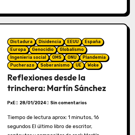
Dictadura
Disidencia
EEUU
España
Europa
Genocidio
Globalismo
Ingenieria social
OMS
ONU
Plandemia
Pucherazo
Soberanismo
UE
Woke
Reflexiones desde la
trinchera: Martín Sánchez
PxE
28/01/2024
Sin comentarios
Tiempo de lectura aprox: 1 minutos, 16
segundos El último libro de escritor,