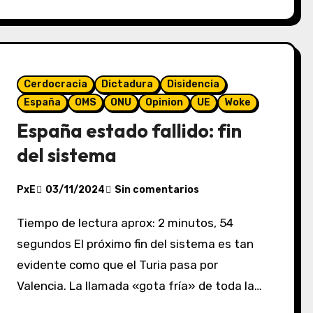
Cerdocracia
Dictadura
Disidencia
España
OMS
ONU
Opinion
UE
Woke
España estado fallido: fin
del sistema
PxE
03/11/2024
Sin comentarios
Tiempo de lectura aprox: 2 minutos, 54
segundos El próximo fin del sistema es tan
evidente como que el Turia pasa por
Valencia. La llamada «gota fría» de toda la…