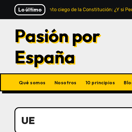
Saltar
Lo último
El puto punto ciego de la Constitución: ¿Y si 
al
contenido
Pasión por
España
Qué somos
Nosotros
10 principios
Blo
UE