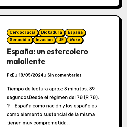
Cerdocracia
Dictadura
España
Genocidio
Invasion
UE
Woke
España: un estercolero
maloliente
PxE
18/05/2024
Sin comentarios
Tiempo de lectura aprox: 3 minutos, 39
segundosDesde el régimen del 78 (R 78):
1º.- España como nación y los españoles
como elemento sustancial de la misma
tienen muy comprometida…