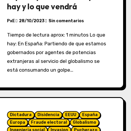
hay y lo que vendrá
PxE
28/10/2023
Sin comentarios
Tiempo de lectura aprox: 1 minutos Lo que
hay: En España: Partiendo de que estamos
gobernados por agentes de potencias
extranjeras al servicio del globalismo se
está consumando un golpe…
Dictadura
Disidencia
EEUU
España
Europa
Fraude electoral
Globalismo
Ingenieria social
Invasion
Pucherazo