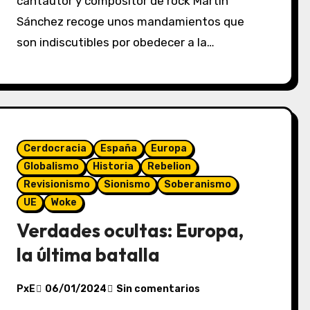
cantautor y compositor de rock Martín
Sánchez recoge unos mandamientos que
son indiscutibles por obedecer a la…
Cerdocracia
España
Europa
Globalismo
Historia
Rebelion
Revisionismo
Sionismo
Soberanismo
UE
Woke
Verdades ocultas: Europa,
la última batalla
PxE
06/01/2024
Sin comentarios