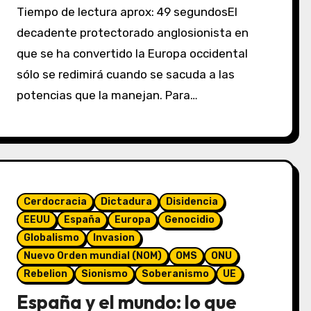
Tiempo de lectura aprox: 49 segundosEl
decadente protectorado anglosionista en
que se ha convertido la Europa occidental
sólo se redimirá cuando se sacuda a las
potencias que la manejan. Para…
Cerdocracia
Dictadura
Disidencia
EEUU
España
Europa
Genocidio
Globalismo
Invasion
Nuevo Orden mundial (NOM)
OMS
ONU
Rebelion
Sionismo
Soberanismo
UE
España y el mundo: lo que