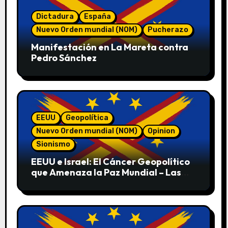
Dictadura
España
Nuevo Orden mundial (NOM)
Pucherazo
Manifestación en La Mareta contra
Pedro Sánchez
EEUU
Geopolítica
Nuevo Orden mundial (NOM)
Opinion
Sionismo
EEUU e Israel: El Cáncer Geopolítico
que Amenaza la Paz Mundial – Las
Pruebas de sus Crímenes contra la
Humanidad