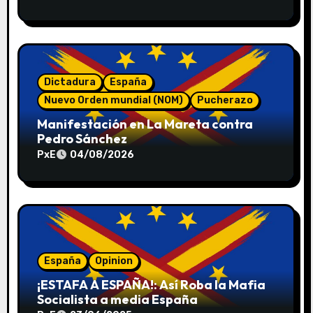
t
r
a
Dictadura
España
d
Nuevo Orden mundial (NOM)
Pucherazo
a
Manifestación en La Mareta contra
Pedro Sánchez
s
PxE
04/08/2026
España
Opinion
¡ESTAFA A ESPAÑA!: Así Roba la Mafia
Socialista a media España