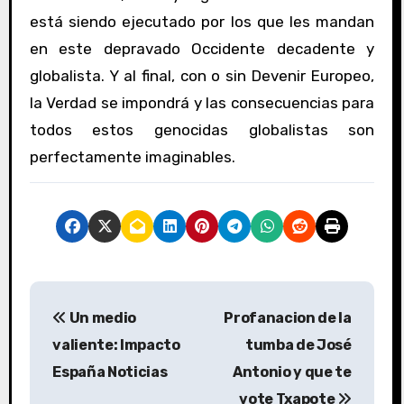
está siendo ejecutado por los que les mandan
en este depravado Occidente decadente y
globalista. Y al final, con o sin Devenir Europeo,
la Verdad se impondrá y las consecuencias para
todos estos genocidas globalistas son
perfectamente imaginables.
N
Un medio
Profanacion de la
a
valiente: Impacto
tumba de José
v
España Noticias
Antonio y que te
vote Txapote