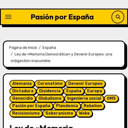
Saltar
al
Pasión por España
contenido
Página de inicio
España
Ley de «Memoria Democrática» y Devenir Europeo: una
indigestión inasumible
Alemania
Coronatimo
Devenir Europeo
Dictadura
Disidencia
España
Europa
Genocidio
Globalismo
Ingenieria social
OMS
Pasión por España
Plandemia
Rebelion
Revisionismo
Soberanismo
Woke
Ley de «Memoria