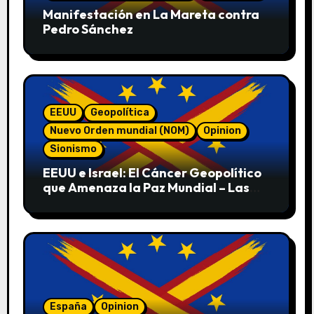
Manifestación en La Mareta contra
Pedro Sánchez
EEUU
Geopolítica
Nuevo Orden mundial (NOM)
Opinion
Sionismo
EEUU e Israel: El Cáncer Geopolítico
que Amenaza la Paz Mundial – Las
Pruebas de sus Crímenes contra la
Humanidad
España
Opinion