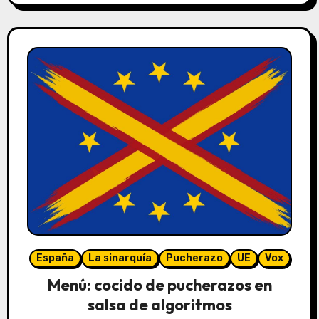
España
La sinarquía
Pucherazo
UE
Vox
Menú: cocido de pucherazos en
salsa de algoritmos