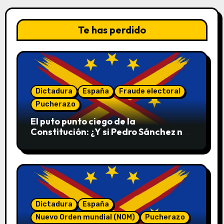
Te has perdido
Dictadura
España
Fraude electoral
Pucherazo
El puto punto ciego de la
Constitución: ¿Y si Pedro Sánchez no
convoca elecciones en 2027?
Dictadura
España
Nuevo Orden mundial (NOM)
Pucherazo