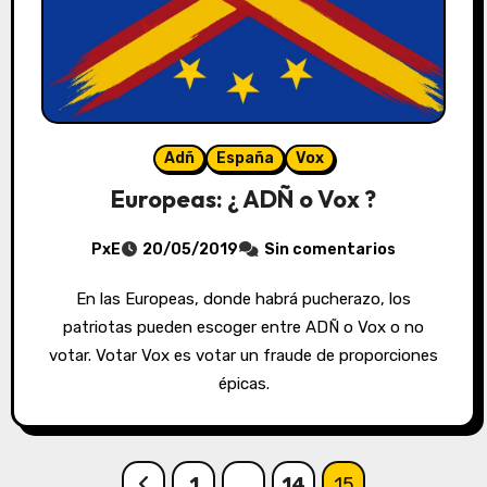
Adñ
España
Vox
Europeas: ¿ ADÑ o Vox ?
PxE
20/05/2019
Sin comentarios
En las Europeas, donde habrá pucherazo, los
patriotas pueden escoger entre ADÑ o Vox o no
votar. Votar Vox es votar un fraude de proporciones
épicas.
Paginación
1
…
14
15