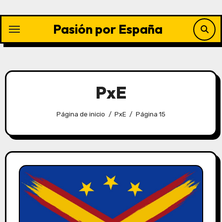
Saltar
al
Pasión por España
contenido
PxE
Página de inicio
PxE
Página 15