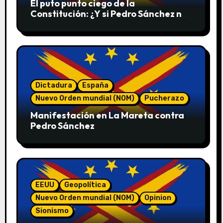
El puto punto ciego de la
Constitución: ¿Y si Pedro Sánchez no
convoca elecciones en 2027?
Dictadura
España
Nuevo Orden mundial (NOM)
Pucherazo
Manifestación en La Mareta contra
Pedro Sánchez
EEUU
Geopolítica
Nuevo Orden mundial (NOM)
Opinion
Sionismo