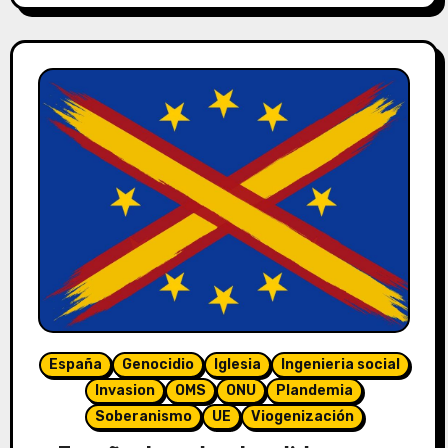
España
Genocidio
Iglesia
Ingenieria social
Invasion
OMS
ONU
Plandemia
Soberanismo
UE
Viogenización