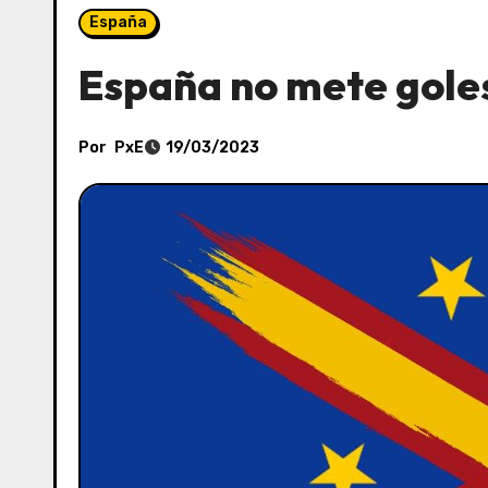
España
España no mete gol
Por
PxE
19/03/2023