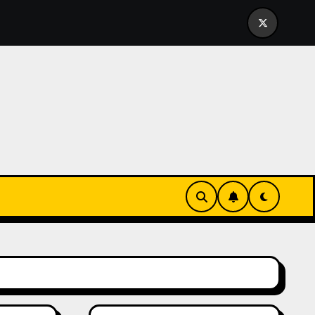
edia España
La España del 78: un timo constante