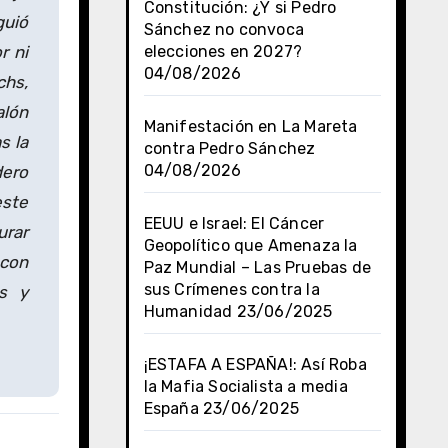
Constitución: ¿Y si Pedro
guió
Sánchez no convoca
r ni
elecciones en 2027?
04/08/2026
chs,
alón
Manifestación en La Mareta
s la
contra Pedro Sánchez
04/08/2026
dero
este
EEUU e Israel: El Cáncer
urar
Geopolítico que Amenaza la
 con
Paz Mundial – Las Pruebas de
sus Crímenes contra la
as y
Humanidad
23/06/2025
¡ESTAFA A ESPAÑA!: Así Roba
la Mafia Socialista a media
España
23/06/2025