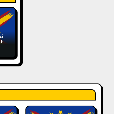
sí
sta