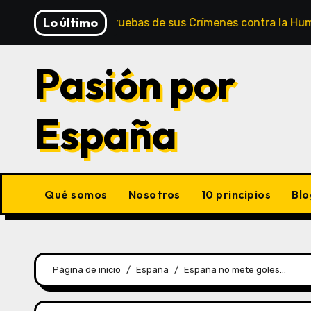
Saltar
Lo último
 Mundial – Las Pruebas de sus Crímenes contra la Humanidad
al
contenido
Pasión por
España
Qué somos
Nosotros
10 principios
Blo
Página de inicio
España
España no mete goles…