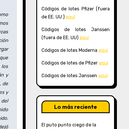
Códigos de lotes Pfizer (fuera
como
de EE. UU )
aquí
emos
Códigos de lotes Janssen
rcas
(fuera de EE. UU)
aquí
ción
rgar
Códigos de lotes Moderna
aquí
 que
Códigos de lotes de Pfizer
aquí
 los
án y
Códigos de lotes Janssen
aquí
, de
es y
 del
Lo más reciente
nido
ido.
El puto punto ciego de la
dejó