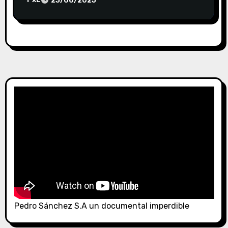
23/06/2025
Pruebas de sus Crímenes contra la
Humanidad
Pedro Sánchez S.A un documental imperdible