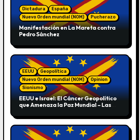
Dictadura
España
Nuevo Orden mundial (NOM)
Pucherazo
Manifestación en La Mareta contra
Pedro Sánchez
EEUU
Geopolítica
Nuevo Orden mundial (NOM)
Opinion
Sionismo
EEUU e Israel: El Cáncer Geopolítico
que Amenaza la Paz Mundial – Las
Pruebas de sus Crímenes contra la
Humanidad