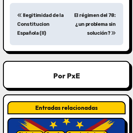
N
Ilegitimidad de la
El régimen del 78:
a
Constitucion
¿un problema sin
v
Española (II)
solución?
e
g
a
Por
PxE
c
i
ó
Entradas relacionadas
n
d