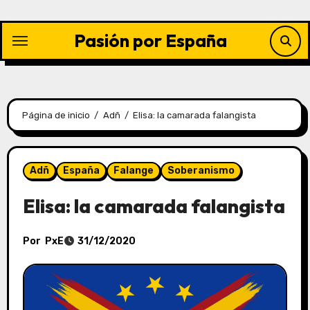
Saltar
al
Pasión por España
contenido
Página de inicio
Adñ
Elisa: la camarada falangista
Adñ
España
Falange
Soberanismo
Elisa: la camarada falangista
Por
PxE
31/12/2020