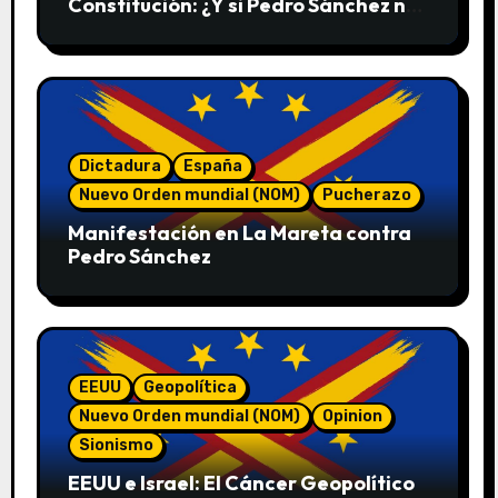
Constitución: ¿Y si Pedro Sánchez no
convoca elecciones en 2027?
Dictadura
España
Nuevo Orden mundial (NOM)
Pucherazo
Manifestación en La Mareta contra
Pedro Sánchez
EEUU
Geopolítica
Nuevo Orden mundial (NOM)
Opinion
Sionismo
EEUU e Israel: El Cáncer Geopolítico