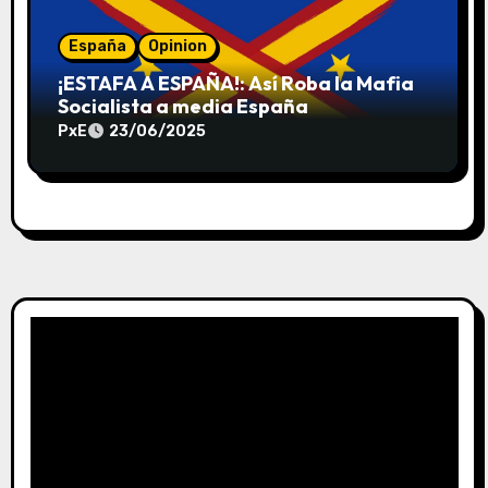
España
Opinion
¡ESTAFA A ESPAÑA!: Así Roba la Mafia
Socialista a media España
PxE
23/06/2025