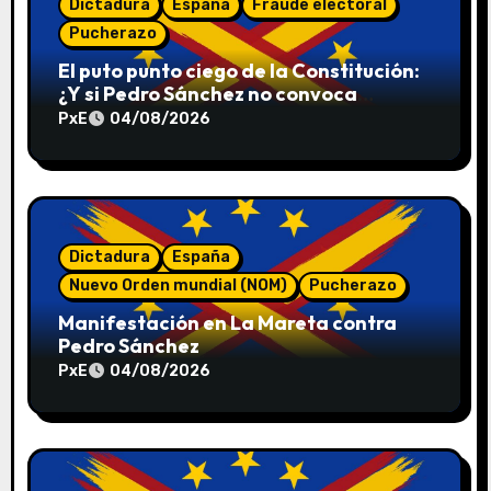
Dictadura
España
Fraude electoral
e
Pucherazo
El puto punto ciego de la Constitución:
e
¿Y si Pedro Sánchez no convoca
n
elecciones en 2027?
PxE
04/08/2026
t
r
a
Dictadura
España
Nuevo Orden mundial (NOM)
Pucherazo
d
Manifestación en La Mareta contra
a
Pedro Sánchez
PxE
04/08/2026
s