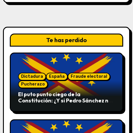
Te has perdido
Dictadura
España
Fraude electoral
Pucherazo
El puto punto ciego de la
Constitución: ¿Y si Pedro Sánchez no
convoca elecciones en 2027?