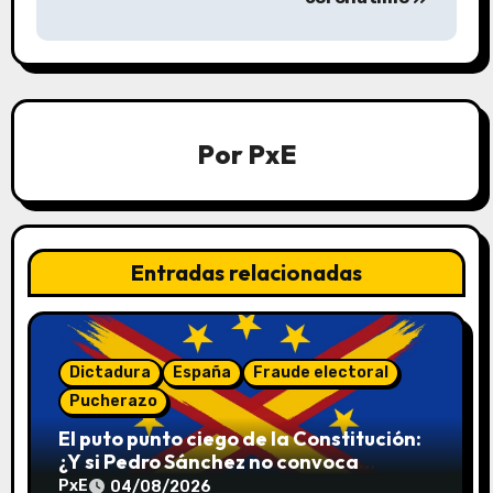
e
g
a
Por
PxE
c
i
ó
Entradas relacionadas
n
d
Dictadura
España
Fraude electoral
e
Pucherazo
El puto punto ciego de la Constitución:
e
¿Y si Pedro Sánchez no convoca
elecciones en 2027?
PxE
04/08/2026