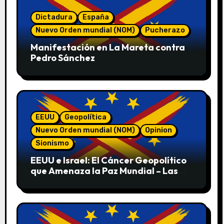
Dictadura
España
Nuevo Orden mundial (NOM)
Pucherazo
Manifestación en La Mareta contra
Pedro Sánchez
EEUU
Geopolítica
Nuevo Orden mundial (NOM)
Opinion
Sionismo
EEUU e Israel: El Cáncer Geopolítico
que Amenaza la Paz Mundial – Las
Pruebas de sus Crímenes contra la
Humanidad