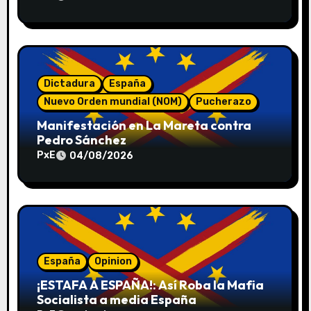
n
t
r
a
Dictadura
España
Nuevo Orden mundial (NOM)
Pucherazo
d
Manifestación en La Mareta contra
a
Pedro Sánchez
PxE
04/08/2026
s
España
Opinion
¡ESTAFA A ESPAÑA!: Así Roba la Mafia
Socialista a media España