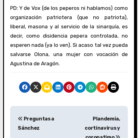
PD: Y de Vox (de los peperos ni hablamos) como
organización patriotera (que no patriota),
liberal, masona y al servicio de la sinarquía, es
decir, como disidencia pepera controlada, no
esperen nada (ya lo ven). Si acaso tal vez pueda
salvarse Olona, una mujer con vocación de
Agustina de Aragón.
N
Preguntas a
Plandemia,
a
Sánchez
cortinavirus y
v
coronatimo